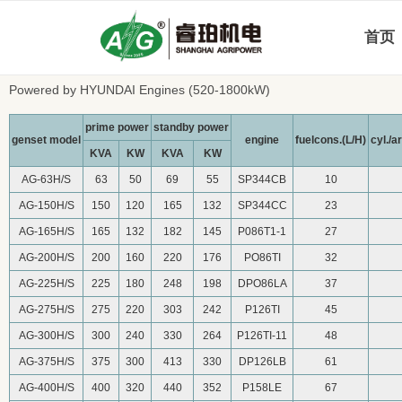
主要技术参数
首页
AG- H Series 50Hz
Powered by HYUNDAI Engines (520-1800kW)
prime power
standby power
genset model
engine
fuelcons.(L/H)
cyl./
KVA
KW
KVA
KW
AG-63H/S
63
50
69
55
SP344CB
10
AG-150H/S
150
120
165
132
SP344CC
23
AG-165H/S
165
132
182
145
P086T1-1
27
AG-200H/S
200
160
220
176
PO86TI
32
AG-225H/S
225
180
248
198
DPO86LA
37
AG-275H/S
275
220
303
242
P126TI
45
AG-300H/S
300
240
330
264
P126TI-11
48
AG-375H/S
375
300
413
330
DP126LB
61
AG-400H/S
400
320
440
352
P158LE
67