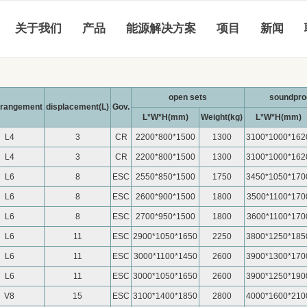
关于我们
产品
能源解决方案
项目
新闻
open sets
soundpro
arrangement
displacement(L)
Gov.
L*W*H(mm)
Weight(kg)
L*W*H(mm)
L4
3
CR
2200*800*1500
1300
3100*1000*162
L4
3
CR
2200*800*1500
1300
3100*1000*162
L6
8
ESC
2550*850*1500
1750
3450*1050*170
L6
8
ESC
2600*900*1500
1800
3500*1100*170
L6
8
ESC
2700*950*1500
1800
3600*1100*170
L6
11
ESC
2900*1050*1650
2250
3800*1250*185
L6
11
ESC
3000*1100*1450
2600
3900*1300*170
L6
11
ESC
3000*1050*1650
2600
3900*1250*190
V8
15
ESC
3100*1400*1850
2800
4000*1600*210