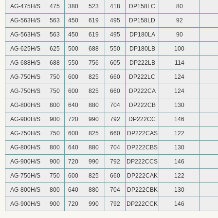
AG-475H/S
475
380
523
418
DP158LC
80
AG-563H/S
563
450
619
495
DP158LD
92
AG-563H/S
563
450
619
495
DP180LA
90
AG-625H/S
625
500
688
550
DP180LB
100
AG-688H/S
688
550
756
605
DP222LB
114
AG-750H/S
750
600
825
660
DP222LC
124
AG-750H/S
750
600
825
660
DP222CA
124
AG-800H/S
800
640
880
704
DP222CB
130
AG-900H/S
900
720
990
792
DP222CC
146
AG-750H/S
750
600
825
660
DP222CAS
122
AG-800H/S
800
640
880
704
DP222CBS
130
AG-900H/S
900
720
990
792
DP222CCS
146
AG-750H/S
750
600
825
660
DP222CAK
122
AG-800H/S
800
640
880
704
DP222CBK
130
AG-900H/S
900
720
990
792
DP222CCK
146